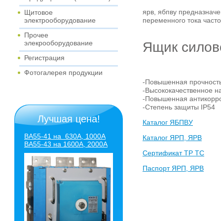
ярв, ябпву предназнач
Щитовое
переменного тока часто
электрооборудование
Прочее
элекрооборудование
Ящик силов
Регистрация
Фотогалерея продукции
-Повышенная прочност
-Высококачественное н
-Повышенная антикорро
-Степень защиты IP54
Лучшая цена!
Каталог ЯБПВУ
ВА55-41 на 630А, 1000А
Каталог ЯРП, ЯРВ
ВА55-43
на 1600А, 2000А
Сертификат ТР ТС
Паспорт ЯРП, ЯРВ