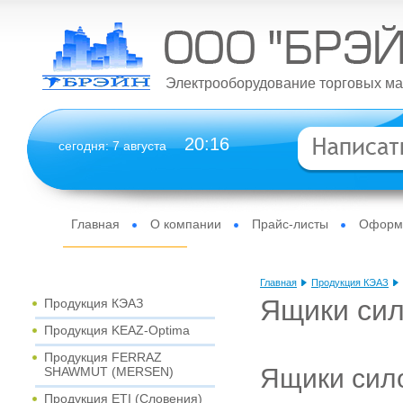
Электрооборудование торговых ма
20
16
сегодня: 7 августа
Главная
О компании
Прайс-листы
Оформи
Интернет-магазин
Главная
Продукция КЭАЗ
Ящики си
Продукция КЭАЗ
Продукция KEAZ-Optima
Продукция FERRAZ
Ящики сил
SHAWMUT (MERSEN)
Продукция ETI (Словения)