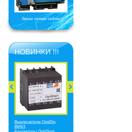
Звони прямо сейчас!
НОВИНКИ !!!
Выключатели O
ptiDin
BM63
Контакторы OptiStart