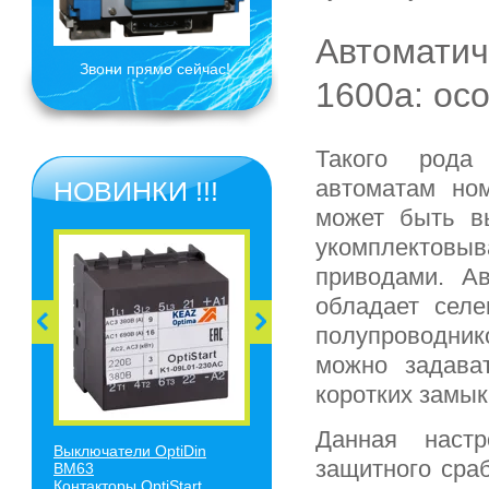
Автомати
Звони прямо сейчас!
1600а: ос
Такого рода
автоматам но
НОВИНКИ !!!
может быть в
укомплектов
приводами. А
обладает селе
полупроводни
можно задава
коротких замык
Данная наст
Выключатели O
ptiDin
защитного сра
BM63
Контакторы OptiStart