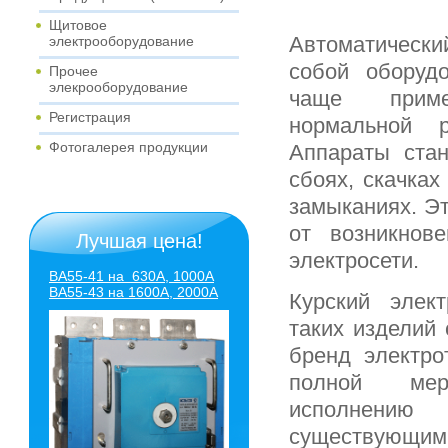
Щитовое
Автоматическ
электрооборудование
собой оборуд
Прочее
элекрооборудование
чаще приме
Регистрация
нормальной р
Фотогалерея продукции
Аппараты стан
сбоях, скачках
замыканиях. Эт
от возникнов
Лучшая цена!
электросети.
ВА55-41 на 630А, 1000А
ВА55-43
на 1600А, 2000А
Курский элек
таких изделий 
бренд электро
полной мере
исполнению
существующим 