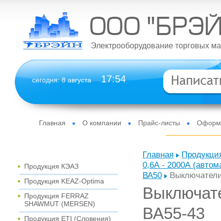
Электрооборудование торговых ма
17
:
54
сегодня: 8 августа
Главная
О компании
Прайс-листы
Оформи
Главная
Продукци
Новости
Отзывы
Контакты
Интернет-мага
0,6А - 2000А (автом
Продукция КЭАЗ
ВА50
Выключатели
Продукция KEAZ-Optima
Выключате
Продукция FERRAZ
SHAWMUT (MERSEN)
ВА55-43
Продукция ETI (Словения)