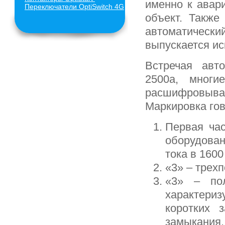
именно к авар
Переключатели
OptiSwitch
4G
объект. Такж
автоматическ
выпускается ис
Встречая авт
2500а, многи
расшифровыв
Маркировка гов
Первая час
оборудован
тока в 1600
«3» – трех
«3» – пол
характери
коротких 
замыкания.