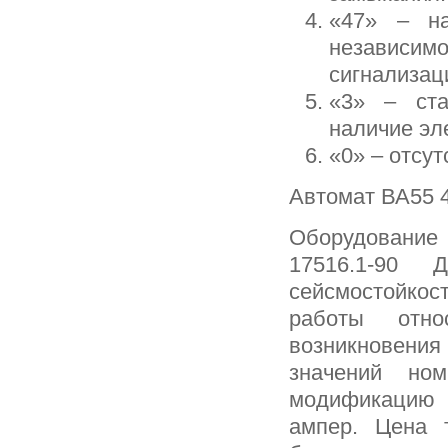
«47» – на
независимо
сигнализац
«3» – ста
наличие эл
«0» – отсу
Автомат ВА55 4
Оборудование 
17516.1-90 
сейсмостойкос
работы отно
возникновени
значений но
модификацию 
ампер. Цена т