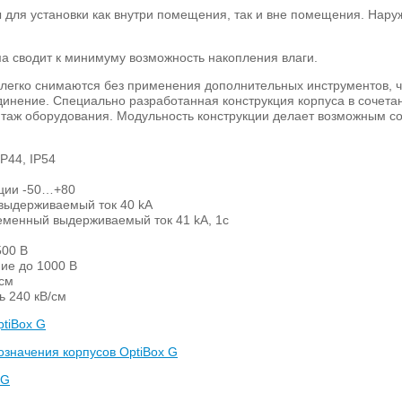
 для установки как внутри помещения, так и вне помещения. Нар
а сводит к минимуму возможность накопления влаги.
егко снимаются без применения дополнительных инструментов, чт
динение. Специально разработанная конструкция корпуса в сочет
таж оборудования. Модульность конструкции делает возможным со
P44, IP54
ации -50…+80
выдерживаемый ток 40 kA
менный выдерживаемый ток 41 kA, 1c
500 В
ие до 1000 В
см
ь 240 кВ/см
tiBox G
означения корпусов OptiBox G
 G