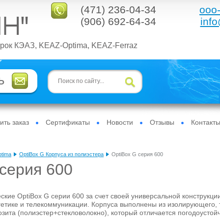
(471) 236-04-34
ooo-
(906) 692-64-34
info
рок КЭАЗ, KEAZ-Optima, KEAZ-Ferraz
ть заказ
Сертификаты
Новости
Отзывы
Контакт
tima
OptiBox G Корпуса из полиэстера
OptiBox G cерия 600
 cерия 600
ские ОрtiBох G серии 600 за счет своей универсальной конструкц
етике и телекоммуникации. Корпуса выполнены из изолирующего,
зита (полиэстер+стекловолокно), который отличается погодоустой