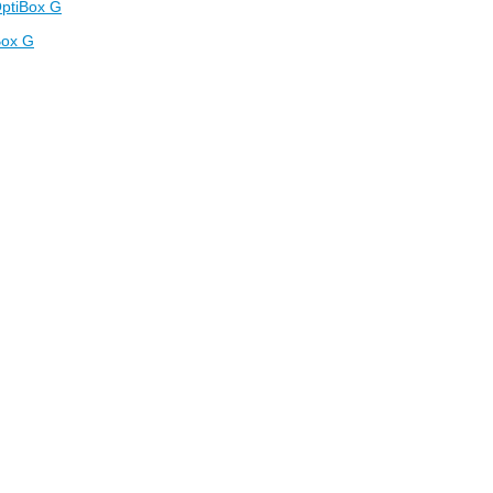
ptiBox G
Box G