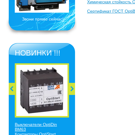
Химическая стойкость O
Сертификат ГОСТ Opti
Звони прямо сейчас!
НОВИНКИ !!!
Выключатели O
ptiDin
BM63
Контакторы OptiStart