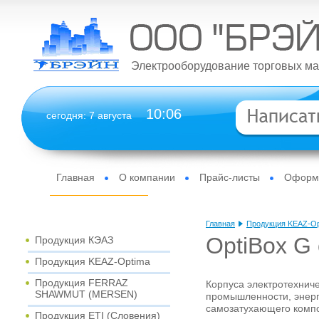
Электрооборудование торговых ма
10
06
сегодня: 7 августа
Главная
О компании
Прайс-листы
Оформи
Интернет-магазин
Главная
Продукция KEAZ-Op
OptiBox G
Продукция КЭАЗ
Продукция KEAZ-Optima
Продукция FERRAZ
Корпуса электротехниче
SHAWMUT (MERSEN)
промышленности, энерг
самозатухающего компо
Продукция ETI (Словения)