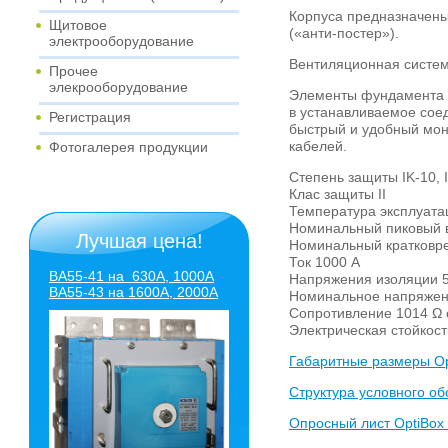
Корпуса предназначены
Щитовое
(«анти-постер»).
электрооборудование
Вентиляционная систем
Прочее
элекрооборудование
Элементы фундамента л
в устанавливаемое сое
Регистрация
быстрый и удобный мон
кабелей.
Фотогалерея продукции
Степень защиты IK-10, I
Клас защиты II
Температура эксплуат
Номинальный пиковый 
Лучшая цена!
Номинальный кратковре
Ток 1000 A
ВА55-41 на 630А, 1000А
Напряжения изоляции 
ВА55-43
на 1600А, 2000А
Номинальное напряжен
Сопротивление 1014 Ω 
Электрическая стойкост
Габаритные размеры Op
Структура условного об
Опросный лист OptiBox