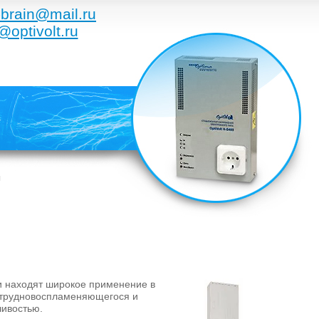
brain@mail.ru
@optivolt.ru
ы
ии находят широкое применение в
 трудновоспламеняющегося и
чивостью.