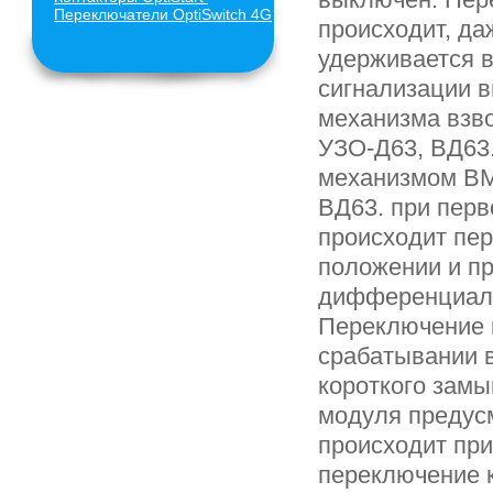
Переключатели
OptiSwitch
4G
происходит, да
удерживается 
сигнализации 
механизма взв
УЗО-Д63, ВД63.
механизмом ВМ
ВД63. при перв
происходит пер
положении и п
дифференциаль
Переключение к
срабатывании в
короткого замы
модуля предус
происходит пр
переключение к