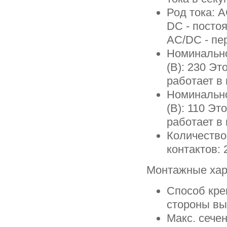
Род тока: 
DC - посто
AC/DC - пе
Номинально
(В): 230 Эт
работает в
Номинально
(В): 110 Эт
работает в
Количеств
контактов: 
Монтажные хар
Способ кре
стороны в
Макс. сече