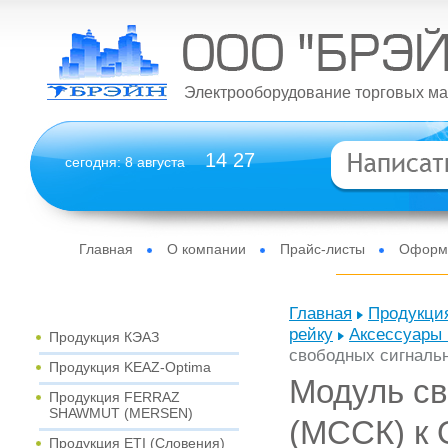
Электрооборудование торговых ма
14
27
сегодня: 8 августа
Главная
О компании
Прайс-листы
Оформи
Главная
Продукци
Новости
Отзывы
Контакты
Интернет-мага
рейку
Аксессуары 
Продукция КЭАЗ
свободных сигнальн
Продукция KEAZ-Optima
Модуль св
Продукция FERRAZ
SHAWMUT (MERSEN)
(МССК) к 
Продукция ETI (Словения)