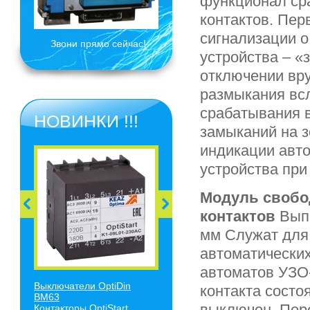
функционал сра
контактов. Пер
сигнализации 
Звони прямо сейчас!
устройства – «
отключении вру
размыкания всл
срабатывания в
НОВИНКИ !!!
замыканий на 
индикации авт
устройства при
Модуль свобо
контактов
Выпо
мм Служат для
автоматически
автоматов УЗО
Выключатели O
ptiDin
контакта состо
BM63
выключен. Пере
Контакторы OptiStart