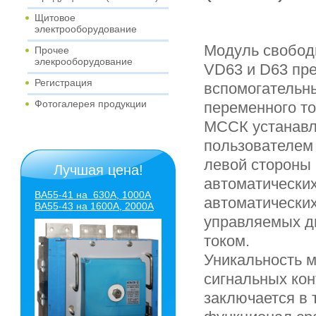
Щитовое
электрооборудование
Модуль свободн
Прочее
элекрооборудование
VD63 и D63 пр
Регистрация
вспомогательны
Фотогалерея продукции
переменного то
МССК устанавл
пользователем
левой стороны
Лучшая цена!
автоматически
ВА55-41 на 630А, 1000А
автоматически
ВА55-43
на 1600А, 2000А
управляемых 
током.
Уникальность 
сигнальных кон
заключается в 