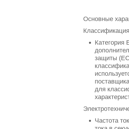
Основные хара
Классификаци
Категория 
дополнител
защиты (EC
классифика
использует
поставщика
для класси
характерис
Электротехниче
Частота то
тока в секу