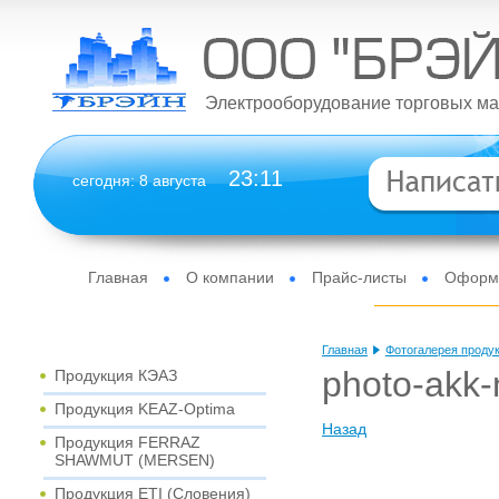
Электрооборудование торговых ма
23
:
11
сегодня: 8 августа
Главная
О компании
Прайс-листы
Оформи
Новости
Отзывы
Контакты
Интернет-мага
Главная
Фотогалерея проду
photo-akk-
Продукция КЭАЗ
Продукция KEAZ-Optima
Назад
Продукция FERRAZ
SHAWMUT (MERSEN)
Продукция ETI (Словения)