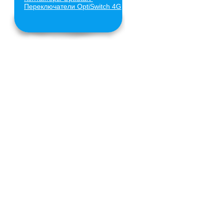
Переключатели
OptiSwitch
4G